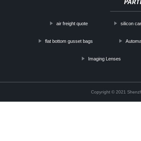
PART
air freight quote
silicon ca
flat bottom gusset bags
Automat
Imaging Lenses
Copyright © 2021 Shenzh