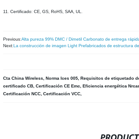
11. Certificado: CE, GS, RoHS, SAA, UL.
Previous:
Alta pureza 99% DMC / Dimetil Carbonato de entrega rápid
Next:
La construcción de imagen Light Prefabricados de estructura de 
Cta China Wireless
,
Norma Ices 005
,
Requisitos de etiquetado 
certificado CB
,
Certificación CE Emc
,
Eficiencia energética Nrca
Certificación NCC
,
Certificación VCC
,
PRODUCT