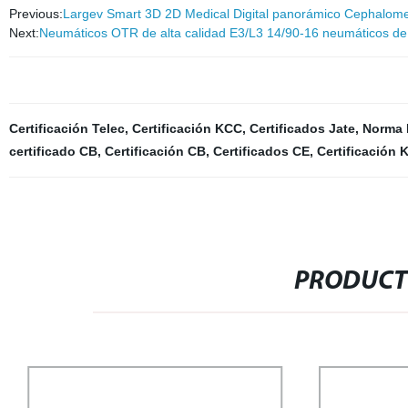
Previous:
Largev Smart 3D 2D Medical Digital panorámico Cephalometr
Next:
Neumáticos OTR de alta calidad E3/L3 14/90-16 neumáticos de 
Certificación Telec
,
Certificación KCC
,
Certificados Jate
,
Norma 
certificado CB
,
Certificación CB
,
Certificados CE
,
Certificación 
PRODUCT