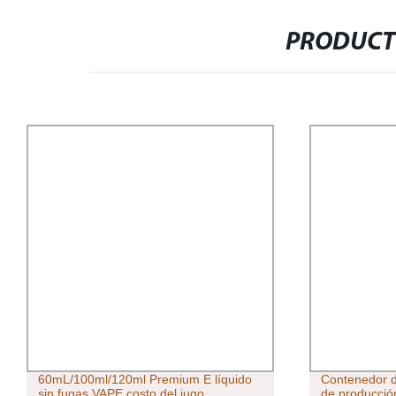
PRODUCT
60mL/100ml/120ml Premium E líquido
Contenedor d
sin fugas VAPE costo del jugo
de producci