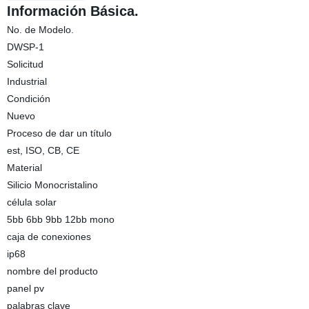
Información Básica.
No. de Modelo.
DWSP-1
Solicitud
Industrial
Condición
Nuevo
Proceso de dar un título
est, ISO, CB, CE
Material
Silicio Monocristalino
célula solar
5bb 6bb 9bb 12bb mono
caja de conexiones
ip68
nombre del producto
panel pv
palabras clave