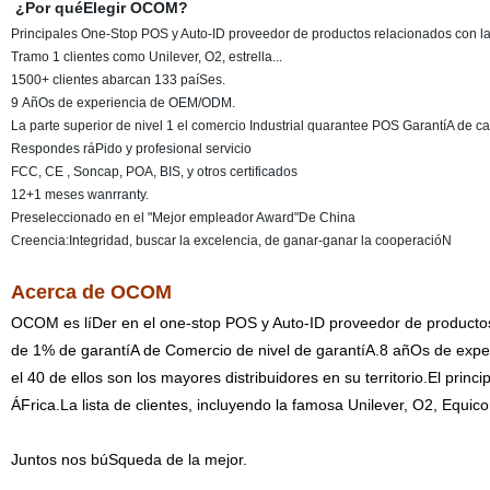
¿Por quéElegir OCOM?
Principales One-Stop POS y Auto-ID proveedor de productos relacionados con la
Tramo 1 clientes como Unilever, O2, estrella...
1500+ clientes abarcan 133 paíSes.
9 AñOs de experiencia de OEM/ODM.
La parte superior de nivel 1 el comercio Industrial quarantee POS GarantíA de ca
Respondes ráPido y profesional servicio
FCC, CE , Soncap, POA, BIS, y otros certificados
12+1 meses wanrranty.
Preseleccionado en el "Mejor empleador Award"De China
Creencia:Integridad, buscar la excelencia, de ganar-ganar la cooperacióN
Acerca de OCOM
OCOM es líDer en el one-stop POS y Auto-ID proveedor de producto
de 1% de garantíA de Comercio de nivel de garantíA.8 añOs de exp
el 40 de ellos son los mayores distribuidores en su territorio.El prin
ÁFrica.La lista de clientes, incluyendo la famosa Unilever, O2, Equi
Juntos nos búSqueda de la mejor.