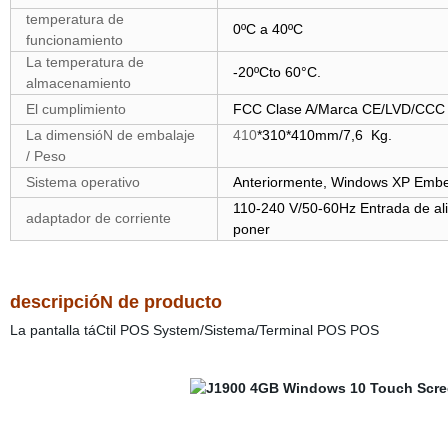
temperatura de
0ºC a 40ºC
funcionamiento
La temperatura de
-20ºCto 60°C.
almacenamiento
El cumplimiento
FCC Clase A/Marca CE/LVD/CCC
La dimensióN de embalaje
410
*
310
*410
mm/
7,6
Kg.
/ Peso
Sistema operativo
Anteriormente, Windows XP
Embe
110-240 V/50-60Hz Entrada de al
adaptador de corriente
poner
descripcióN de producto
La pantalla táCtil POS System/Sistema/Terminal POS POS