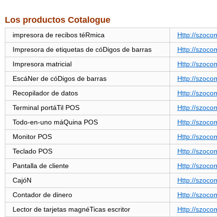
Los productos Cotalogue
impresora de recibos téRmica
Http://szoco
Impresora de etiquetas de cóDigos de barras
Http://szoco
Impresora matricial
Http://szoco
EscáNer de cóDigos de barras
Http://szoc
Recopilador de datos
Http://szoc
Terminal portáTil POS
Http://szoc
Todo-en-uno máQuina POS
Http://szoc
Monitor POS
Http://szoc
Teclado POS
Http://szoc
Pantalla de cliente
Http://szoc
CajóN
Http://szoc
Contador de dinero
Http://szoc
Lector de tarjetas magnéTicas escritor
Http://szoc