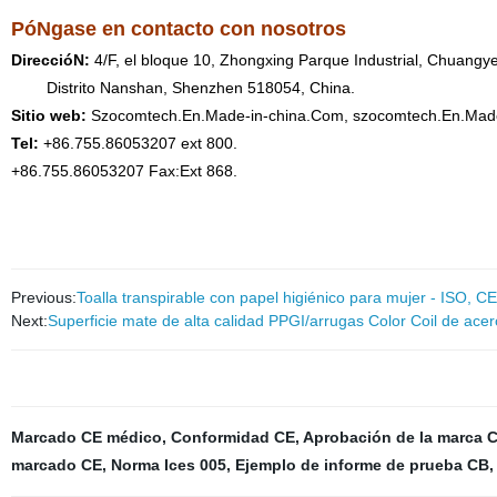
PóNgase en contacto con nosotros
DireccióN:
4/F, el bloque 10, Zhongxing Parque Industrial, Chuangy
Distrito Nanshan, Shenzhen 518054, China.
Sitio web:
Szocomtech.En.Made-in-china.Com, szocomtech.En.Mad
Tel:
+86.755.86053207 ext 800.
+86.755.86053207 Fax:Ext 868.
Previous:
Toalla transpirable con papel higiénico para mujer - ISO, CE,
Next:
Superficie mate de alta calidad PPGI/arrugas Color Coil de acer
Marcado CE médico
,
Conformidad CE
,
Aprobación de la marca 
marcado CE
,
Norma Ices 005
,
Ejemplo de informe de prueba CB