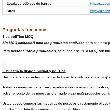
Escala de cóDigos de barras
Http://szoco
Otros
Http://szoc
Preguntas frecuentes
1.La políTica MOQ
Sin MOQ limitacióN para los productos estáNdar
, pero el precio 
Para personalizar la produccióN
, se puede discutir la MOQ con nu
.
2.Muestra la disponibilidad y políTica
DespuéS de los clientes confirman la EspecificacióN,
estamos muy sa
Todas las muestras deben ser pagados antes de envio de muestras,
volver el costo de las muestras o enviarle pieza máS productos con 
Usted puede comprar las muestras de nosotros directamente el uso de
en aliexpress:
http://szocomtech.en.made-in-china.com.