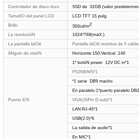
Controlador de disco duro
SSD de
32GB
(valor predetermin
TamañO del panel LCD
LCD TFT 15 pulg.
2
Brillo
350cd/m
La resolucióN
1024*768(máX.).
La pantalla táCtil
Pantalla táCtil resistiva de 5 cable
ÁNgulo de visióN
Horizonte:150;Vertical :140
1* botóN power
12V DC in*1
PS2
KB/MS
*1
*
1 serie
DB9 macho
En paralelo:1*puerto paralelo DB
Puerto E/S.
VGA(15Pin D-sub)*1
LAN:RJ-45*1
USB(2.0)*
6
La salida de audio*1
En MIC*1