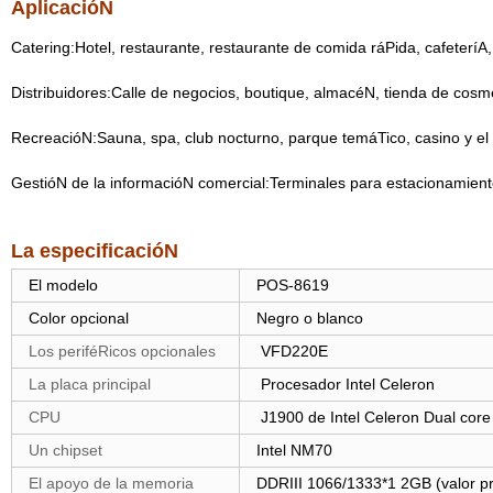
AplicacióN
Catering:Hotel, restaurante, restaurante de comida ráPida, cafeteríA
Distribuidores:Calle de negocios, boutique, almacéN, tienda de cosm
RecreacióN:Sauna, spa, club nocturno, parque temáTico, casino y el p
GestióN de la informacióN comercial:Terminales para estacionamiento,
La especificacióN
El modelo
POS-8619
Color opcional
Negro o blanco
Los periféRicos opcionales
VFD220E
La placa principal
Procesador Intel Celeron
CPU
J1900 de Intel Celeron
Dual core
Un chipset
Intel
NM70
El apoyo de la memoria
DDRIII 1066/1333*1 2GB
(valor p