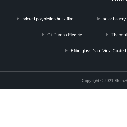
printed polyolefin shrink film
solar batter
Oil Pumps Electric
Thermal
Efiberglass Yarn Vinyl Coated
Copyright © 2021 Shenzh