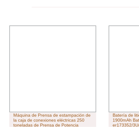
Máquina de Prensa de estampación de
Batería de li
la caja de conexiones eléctricas 250
1900mAh Bater
toneladas de Prensa de Potencia
er173352/3U
Certificación CE
Papeleras