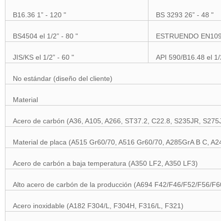
B16.36 1” - 120 "
BS 3293 26” - 48 "
BS4504 el 1/2” - 80 "
ESTRUENDO EN1092-
JIS/KS el 1/2” - 60 "
API 590/B16.48 el 1/2
No estándar (diseño del cliente)
Material
Acero de carbón (A36, A105, A266, ST37.2, C22.8, S235JR, S275
Material de placa (A515 Gr60/70, A516 Gr60/70, A285GrA B C, A2
Acero de carbón a baja temperatura (A350 LF2, A350 LF3)
Alto acero de carbón de la producción (A694 F42/F46/F52/F56/F
Acero inoxidable (A182 F304/L, F304H, F316/L, F321)