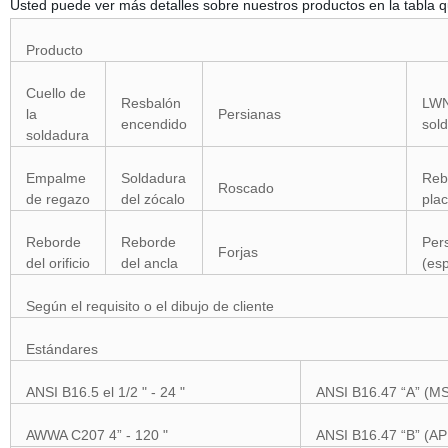
Usted puede ver más detalles sobre nuestros productos en la tabla q
Producto
Cuello de
Resbalón
LWN 
la
Persianas
encendido
sol
soldadura
Empalme
Soldadura
Reb
Roscado
de regazo
del zócalo
pla
Reborde
Reborde
Per
Forjas
del orificio
del ancla
(es
Según el requisito o el dibujo de cliente
Estándares
ANSI B16.5 el 1/2 " - 24 "
ANSI B16.47 “A” (MS
AWWA C207 4” - 120 "
ANSI B16.47 “B” (API