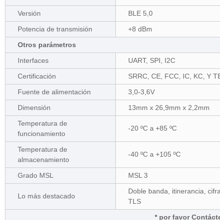
Versión
BLE 5,0
Potencia de transmisión
+8 dBm
Otros parámetros
Interfaces
UART, SPI, I2C
Certificación
SRRC, CE, FCC, IC, KC, Y 
Fuente de alimentación
3,0-3,6V
Dimensión
13mm x 26,9mm x 2,2mm
Temperatura de
-20 ºC a +85 ºC
funcionamiento
Temperatura de
-40 ºC a +105 ºC
almacenamiento
Grado MSL
MSL 3
Doble banda, itinerancia, cif
Lo más destacado
TLS
* por favor Contác