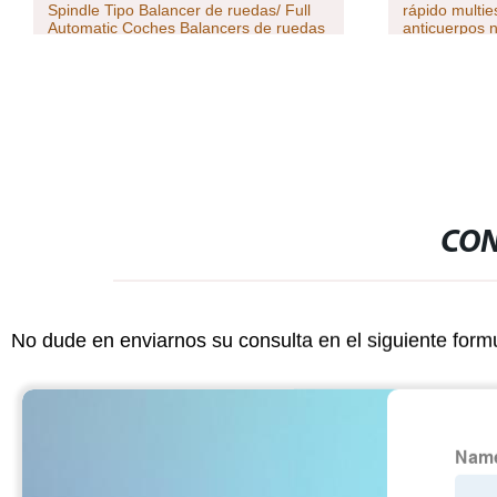
Spindle Tipo Balancer de ruedas/ Full
rápido multie
Automatic Coches Balancers de ruedas
anticuerpos n
/ Garage Equipment Identificación de
En funcionam
computadora máquina de equilibrado
de ruedas
CON
No dude en enviarnos su consulta en el siguiente form