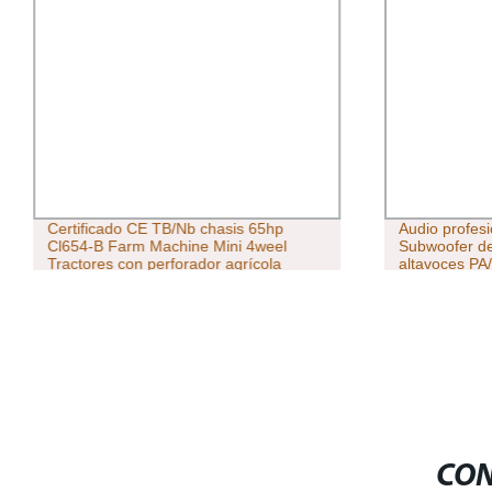
Certificado CE TB/Nb chasis 65hp
Audio profes
Cl654-B Farm Machine Mini 4weel
Subwoofer de
Tractores con perforador agrícola
altavoces PA/
Maquinaria agrícola
Mic juegos 
Bocina Parla
CON