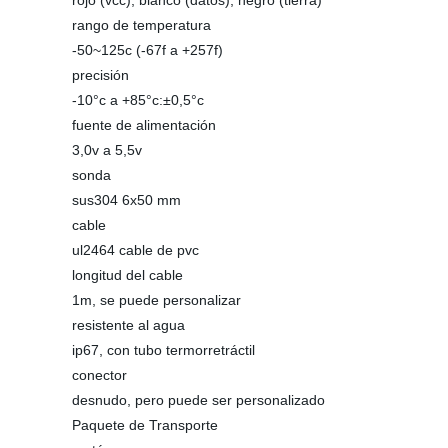
rojo (vcc), blanco (datos), negro (tierra)
rango de temperatura
-50~125c (-67f a +257f)
precisión
-10°c a +85°c:±0,5°c
fuente de alimentación
3,0v a 5,5v
sonda
sus304 6x50 mm
cable
ul2464 cable de pvc
longitud del cable
1m, se puede personalizar
resistente al agua
ip67, con tubo termorretráctil
conector
desnudo, pero puede ser personalizado
Paquete de Transporte