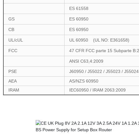
ES 61558
GS
ES 60950
CB
ES 60950
UL/cUL
UL 60950 (UL NO: E361658)
FCC
47 CFR FCC parte 15 Subparte B
ANSI C63,4:2009
PSE
J60950 / J55022 / J55023 / J55024
AEA
AS/NZS 60950
IRAM
IEC60950 / IRAM 2063:2009