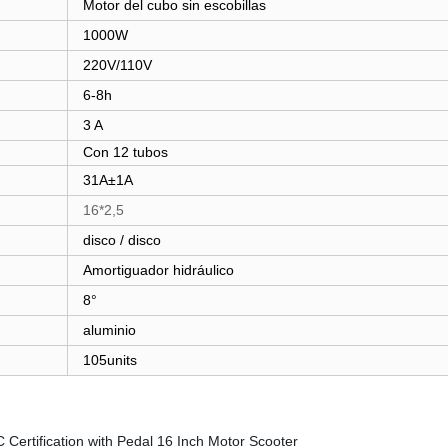
Motor del cubo sin escobillas
1000W
220V/110V
6-8h
3 A
Con 12 tubos
31A±1A
16*2,5
disco / disco
Amortiguador hidráulico
8°
aluminio
105units