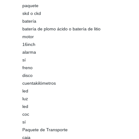
paquete
skd o ckd
batería
batería de plomo ácido o batería de litio
motor
16inch
alarma
sí
freno
disco
cuentakilómetros
led
luz
led
coc
sí
Paquete de Transporte
caja