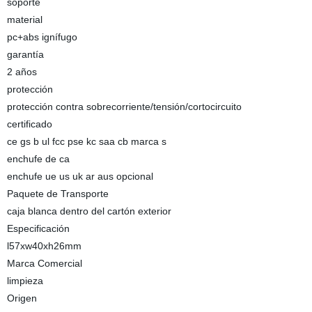
soporte
material
pc+abs ignífugo
garantía
2 años
protección
protección contra sobrecorriente/tensión/cortocircuito
certificado
ce gs b ul fcc pse kc saa cb marca s
enchufe de ca
enchufe ue us uk ar aus opcional
Paquete de Transporte
caja blanca dentro del cartón exterior
Especificación
l57xw40xh26mm
Marca Comercial
limpieza
Origen