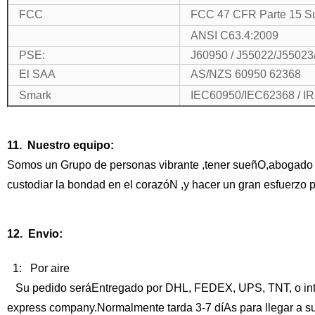
FCC
FCC 47 CFR Parte 15 S
ANSI C63.4:2009
PSE:
J60950 / J55022/J55023
El SAA
AS/NZS 60950 62368
Smark
IEC60950/IEC62368 / I
11. Nuestro equipo:
Somos un Grupo de personas vibrante ,tener sueñO,abogado jus
custodiar la bondad en el corazóN ,y hacer un gran esfuerzo p
12. Envio:
1: Por aire
Su pedido seráEntregado por DHL, FEDEX, UPS, TNT, o inte
express company.Normalmente tarda 3-7 díAs para llegar a su