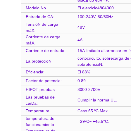
eléCtrico 48V 4A.
Modelo No.
El ejercicio4804000
Entrada de CA:
100-240V, 50/60Hz
TensióN de carga
48V
máX.:
Corriente de carga
4A.
máX.:
Corriente de entrada:
15A limitado al arrancar en f
cortocircuito, sobrecarga de 
La proteccióN.
sobretensióN.
Eficiencia:
El 88%
Factor de potencia:
0.89
HIPOT pruebas:
3000-3700V
Las pruebas de
Cumplir la norma UL.
caíDa:
Temperatura:
Caso 65 ºC Max.
temperatura de
-29ºC~ +45.5°C.
funcionamiento