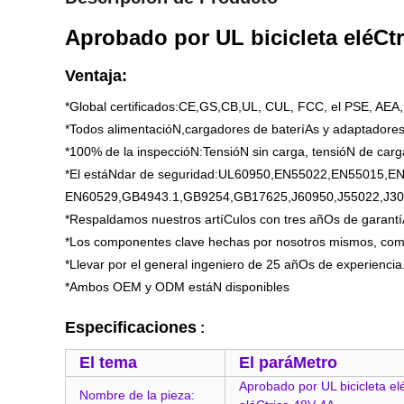
Aprobado por UL bicicleta eléCtr
Ventaja:
*Global certificados:CE,GS,CB,UL, CUL, FCC, el PSE, A
*Todos alimentacióN,cargadores de bateríAs y adaptadore
*100% de la inspeccióN:TensióN sin carga, tensióN de carga
*El estáNdar de seguridad:UL60950,EN55022,EN55015,
EN60529,GB4943.1,GB9254,GB17625,J60950,J55022,J300
*Respaldamos nuestros artíCulos con tres añOs de garantí
*Los componentes clave hechas por nosotros mismos, como
*Llevar por el general ingeniero de 25 añOs de experiencia
*Ambos OEM y ODM estáN disponibles
Especificaciones
:
El tema
El paráMetro
Aprobado por UL bicicleta el
Nombre de la pieza: