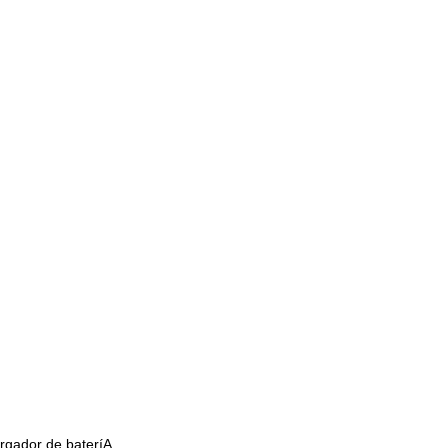
rgador de bateríA.