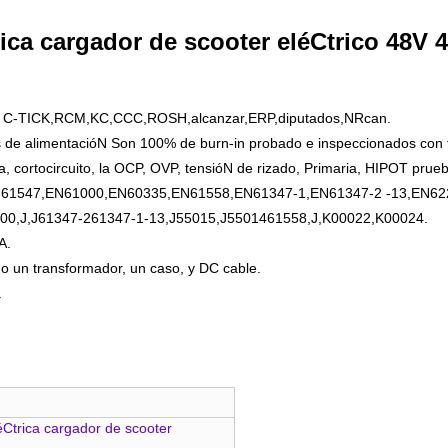
ica cargador de scooter eléCtrico 48V 
EA, C-TICK,RCM,KC,CCC,ROSH,alcanzar,ERP,diputados,NRcan.
s de alimentacióN Son 100% de burn-in probado e inspeccionados con 
, cortocircuito, la OCP, OVP, tensióN de rizado, Primaria, HIPOT prueb
EN61547,EN61000,EN60335,EN61558,EN61347-1,EN61347-2 -13,EN62
0,J,J61347-261347-1-13,J55015,J5501461558,J,K00022,K00024.
A.
 un transformador, un caso, y DC cable.
.
éCtrica cargador de scooter