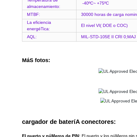
Temperatura de
-40ºC~ +75ºC
almacenamiento:
MTBF:
30000 horas de carga nomin
La eficiencia
El nivel VI( DOE o COC)
energéTica:
AQL:
MIL-STD-105E II CRI 0;MAJ 
MáS fotos:
cargador de bateríA conectores:
El puerto y núMeros de PIN:
El puerto y los núMeros pin 