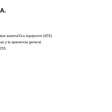
4A.
test automáTico equipmrnt (ATE).
as y la apariencia general.
233,