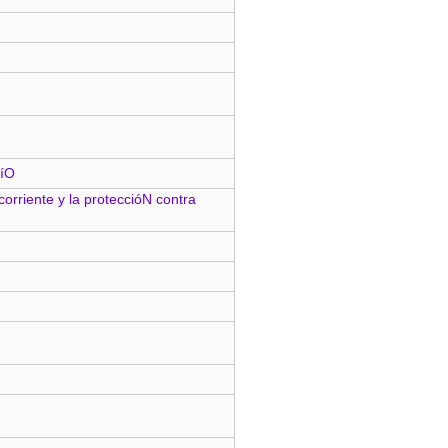
ríO
corriente y la proteccióN contra