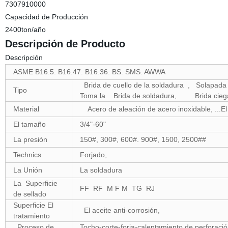
7307910000
Capacidad de Producción
2400ton/año
Descripción de Producto
Descripción
ASME B16.5. B16.47. B16.36. BS. SMS. AWWA
Brida de cuello de la soldadura , Solapad
Tipo
Toma la Brida de soldadura, Brida ciega,
Material
Acero de aleación de acero inoxidable, ...El
El tamaño
3/4"-60"
La presión
150#, 300#, 600#. 900#, 1500, 2500##
Technics
Forjado,
La Unión
La soldadura
La Superficie
FF RF M F M TG RJ
de sellado
Superficie El
El aceite anti-corrosión,
tratamiento
Proceso de
Tocho-corte-forja-calentamiento de perforació