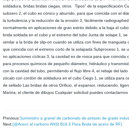
soldadura, bridas bridas ciegas, otros Tipos" de la especificación Cu
subzero 2, el cubo es cónico y aburrido, para que coincida con el diá
la turbulencia y la reducción de la erosión 3, fácilmente radiographed 
normalmente en aplicaciones de gran estrés debido a la baja el cubo y
brida soldada en el cubo y el extremo del tubo Junta de solape 1, se 
similar a la brida de slip-on cuando se utiliza con fines de mangueta d
que coincida con el extremo corto de la solapada Subproceso 1, se ut
no aplicaciones cíclicas 3, la cavidad es de rosca para que coincida c
para procesos químicos de pequeño diámetro, hidráulico y transmisión d
con la cavidad del tubo, permitiendo el flujo libre 4, el rebaje del la
zócalo con cordón de soldadura en el cubo Ciego 1, se utiliza para cer
de sellado Las bridas de otros Orificio, el expansor, reduciendo, liger
Marina, el cliente de dibujos Cualquier solicitud puedes contactarno
Previous:
Suministro a granel de carbonato de potasio de grado indust
Next:
{@Acero al carbono ANSI B16.5 Para Brida de acero de RF}