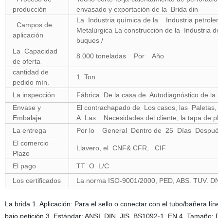
producción
envasado y exportación de la Brida din
La Industria química de la Industria petrolera
Campos de
Metalúrgica La construcción de la Industria 
aplicación
buques /
La Capacidad
8.000 toneladas Por Año
de oferta
cantidad de
1 Ton.
pedido mín.
La inspección
Fábrica De la casa de Autodiagnóstico de 
Envase y
El contrachapado de Los casos, las Paleta
Embalaje
A Las Necesidades del cliente, la tapa de pl
La entrega
Por lo General Dentro de 25 Días Despué
El comercio
Llavero, el CNF& CFR, CIF
Plazo
El pago
TT O L/C
Los certificados
La norma ISO-9001/2000, PED, ABS. TUV. D
La brida 1. Aplicación: Para el sello o conectar con el tubo/bañera lí
bajo petición 3. Estándar: ANSI, DIN, JIS, BS1092-1, EN 4. Tamaño: 