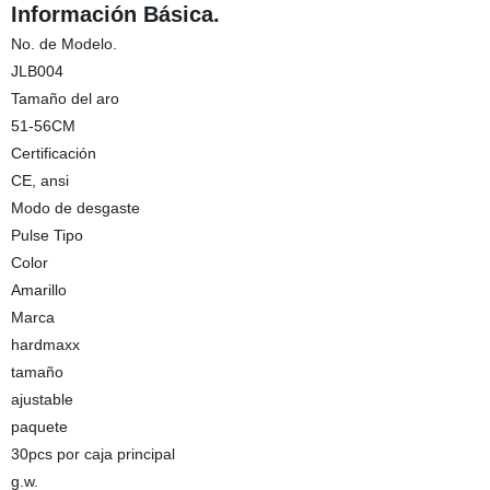
Información Básica.
No. de Modelo.
JLB004
Tamaño del aro
51-56CM
Certificación
CE, ansi
Modo de desgaste
Pulse Tipo
Color
Amarillo
Marca
hardmaxx
tamaño
ajustable
paquete
30pcs por caja principal
g.w.