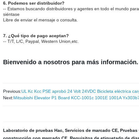
6. Podemos ser distribuidor?
-- Estamos buscando distribuidores y agentes en todo el mundo para c
siéntase
Libre de enviar el mensaje o consulta.
7. ¿Qué tipo de pago aceptan?
-- T/T, L/C, Paypal, Western Union,etc.
Bienvenido a nosotros para más información.
Previous:
UL Kc Kcc PSE aprobó 24 Volt 24VDC Bicicleta eléctrica carg
Next:
Mitsubishi Elevator P1 Board KCC-1001c 1001E 1001A Yx303b724
Laboratorio de pruebas Hac
,
Servicios de marcado CE
,
Pruebas
construcción con marcado CE
,
Requisitos de etiquetado de di