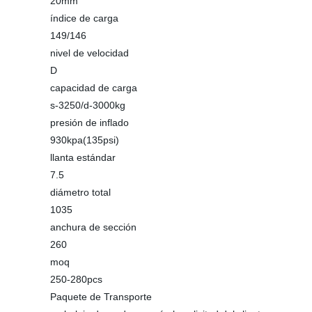
20mm
índice de carga
149/146
nivel de velocidad
D
capacidad de carga
s-3250/d-3000kg
presión de inflado
930kpa(135psi)
llanta estándar
7.5
diámetro total
1035
anchura de sección
260
moq
250-280pcs
Paquete de Transporte