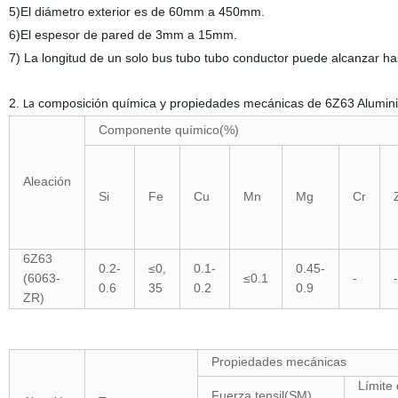
5)El diámetro exterior es de 60mm a 450mm.
6)El espesor de pared de 3mm a 15mm.
7) La longitud de un solo bus tubo tubo conductor puede alcanzar ha
2.
composición química y
propiedades mecánicas de 6Z63 Aluminio 
La
Componente químico(%)
Aleación
Si
Fe
Cu
Mn
Mg
Cr
6Z63
0.2-
≤0,
0.1-
0.45-
(6063-
≤0.1
-
-
0.6
35
0.2
0.9
ZR)
Propiedades mecánicas
Límite 
Fuerza tensil(SM)