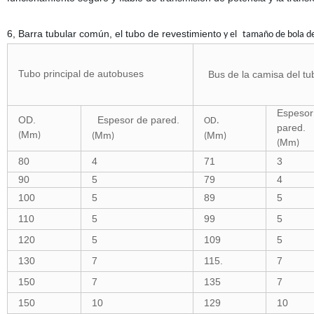
6, Barra tubular común, el tubo de revestimiento
y el
tamaño de bola de
Tubo principal de autobuses
Bus de la camisa del tu
Espesor
OD.
Espesor de pared.
OD.
pared.
Mm
Mm
Mm
(
)
(
)
(
)
Mm
(
)
80
4
71
3
90
5
79
4
100
5
89
5
110
5
99
5
120
5
109
5
130
7
115.
7
150
7
135
7
150
10
129
10