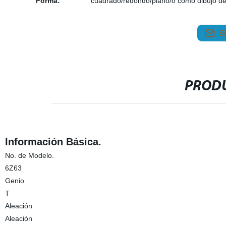
Forma:
cuadrado/redondo/plano/o como dibujo de 
S
PRODU
Información Básica.
No. de Modelo.
6Z63
Genio
T
Aleación
Aleación