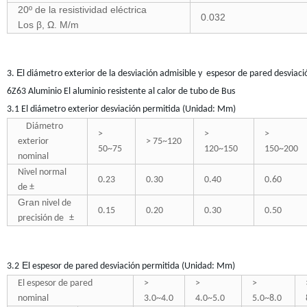
20º de la resistividad eléctrica
0.032
Los β, Ω. M/m
El
3.
diámetro exterior de la desviación admisible y
espesor de pared desviaci
6Z63 Aluminio El aluminio resistente al calor de tubo de Bus
3.1 El diámetro exterior desviación permitida (Unidad: Mm)
Diámetro
>
>
>
exterior
> 75~120
50~75
120~150
150~200
nominal
Nivel normal
0.23
0.30
0.40
0.60
de
±
Gran
nivel de
0.15
0.20
0.30
0.50
precisión de
±
El
3.2
espesor de pared desviación permitida (Unidad: Mm)
El espesor de pared
>
>
>
nominal
3.0~4.0
4.0~5.0
5.0~8.0