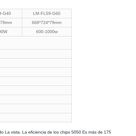
9-G40
LM-FL59-G60
*79mm
668*724*79mm
00W
600-1000w
 La vista. La eficiencia de los chips 5050 Es más de 175