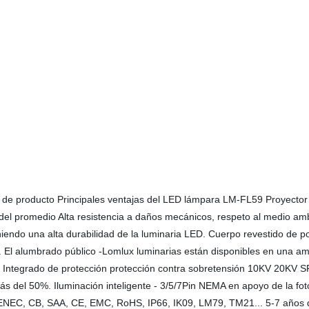
roducto Principales ventajas del LED lámpara LM-FL59 Proyector LED
del promedio Alta resistencia a daños mecánicos, respeto al medio ambie
niendo una alta durabilidad de la luminaria LED. Cuerpo revestido de p
n. El alumbrado público -Lomlux luminarias están disponibles en una am
ol. Integrado de protección protección contra sobretensión 10KV 20KV 
más del 50%. Iluminación inteligente - 3/5/7Pin NEMA en apoyo de la fo
+ ENEC, CB, SAA, CE, EMC, RoHS, IP66, IK09, LM79, TM21... 5-7 años de