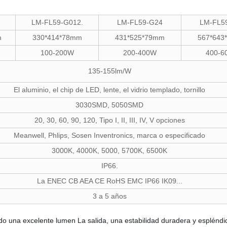
LM-FL59-G012.
LM-FL59-G24
LM-FL5
m
330*414*78mm
431*525*79mm
567*643
100-200W
200-400W
400-6
135-155lm/W
El aluminio, el chip de LED, lente, el vidrio templado, tornillo
3030SMD, 5050SMD
20, 30, 60, 90, 120, Tipo I, II, III, IV, V opciones
Meanwell, Phlips, Sosen Inventronics, marca o especificado
3000K, 4000K, 5000, 5700K, 6500K
IP66.
La ENEC CB AEA CE RoHS EMC IP66 IK09...
3 a 5 años
una excelente lumen La salida, una estabilidad duradera y espléndido