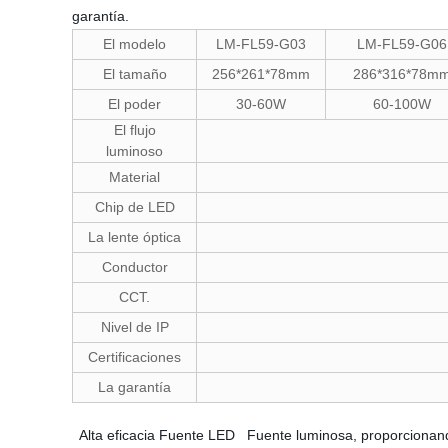
garantía.
El modelo
LM-FL59-G03
LM-FL59-G06
El tamaño
256*261*78mm
286*316*78m
El poder
30-60W
60-100W
El flujo
luminoso
Material
Chip de LED
La lente óptica
Conductor
CCT.
Nivel de IP
Certificaciones
La garantía
Alta eficacia Fuente LED Fuente luminosa, proporcionando 