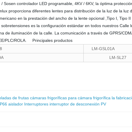
/ Sosen controlador LED programable, 4KV / 6KV, la óptima protección 
ux proporciona diferentes lentes para distribución de la luz de la luz d
ricano en la prestación del ancho de la lente opcional ,Tipo I, Tipo II
sobretensiones es la configuración estándar en todos nuestros Calle 
stema de iluminación de la calle. La comunicación a través de GPRS/CD
GBEE/PLC/ROLA. Principales productos
8
LM-GSL01A
A
LM-SL27
adas de frutas cámaras frigoríficas para cámara frigorífica la fabricac
P66 aislador Interruptores interruptor de desconexión PV