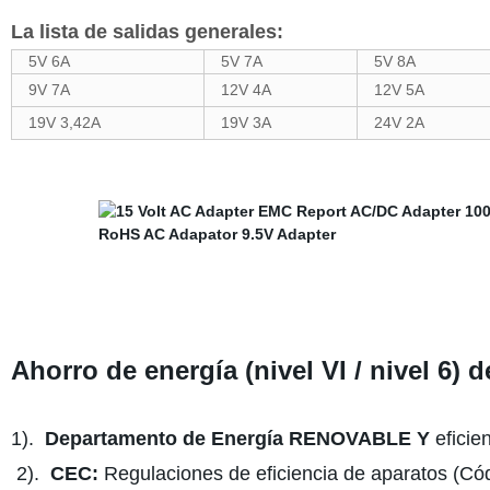
La lista de salidas generales:
5V 6A
5V 7A
5V 8A
9V 7A
12V 4A
12V 5A
19V 3,42A
19V 3A
24V 2A
Ahorro de energía (nivel VI / nivel 6)
1).
Departamento de Energía RENOVABLE Y
eficie
2).
CEC:
Regulaciones de eficiencia de aparatos (Cód