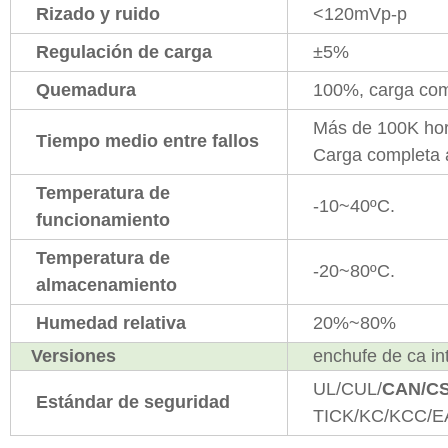
Rizado y ruido
<120mVp-p
Regulación de carga
±5%
Quemadura
100%, carga com
Más de 100K ho
Tiempo medio entre fallos
Carga completa 
Temperatura de
-10~40ºC.
funcionamiento
Temperatura de
-20~80ºC.
almacenamiento
Humedad relativa
20%~80%
Versiones
enchufe de ca i
UL/CUL/
CAN/C
Estándar de seguridad
TICK/KC/KCC/E