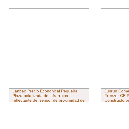
Junrun Comercial Cold Chain Precio
Botella de ag
Freezer CE PCM Metal Sheet
aislamiento al
Construido bebidas nevera y
con pajilla
refrigerador 2200 litros nevera con
vidrio Puerta con cerradura